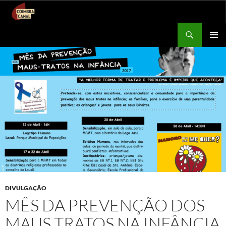
Procurar
Coimbra Canal
SALTAR
MENU
PARA
PRIMÁR
O
CONTEÚDO
DIVULGAÇÃO
MÊS DA PREVENÇÃO DOS
MAUS TRATOS NA INFÂNCIA