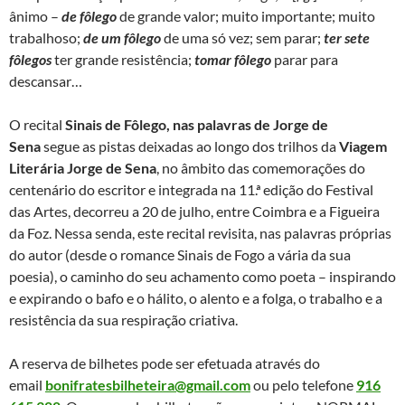
ânimo –
de fôlego
de grande valor; muito importante; muito
trabalhoso;
de um fôlego
de uma só vez; sem parar;
ter sete
fôlegos
ter grande resistência;
tomar fôlego
parar para
descansar…
O recital
Sinais de Fôlego, nas palavras de Jorge de
Sena
segue as pistas deixadas ao longo dos trilhos da
Viagem
Literária Jorge de Sena
, no âmbito das comemorações do
centenário do escritor e integrada na 11.ª edição do Festival
das Artes, decorreu a 20 de julho, entre Coimbra e a Figueira
da Foz. Nessa senda, este recital revisita, nas palavras próprias
do autor (desde o romance Sinais de Fogo a vária da sua
poesia), o caminho do seu achamento como poeta – inspirando
e expirando o bafo e o hálito, o alento e a folga, o trabalho e a
resistência da sua respiração criativa.
A reserva de bilhetes pode ser efetuada através do
email
bonifratesbilheteira@gmail.com
ou pelo telefone
916