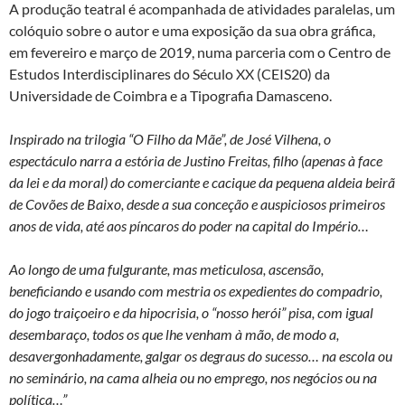
A produção teatral é acompanhada de atividades paralelas, um
colóquio sobre o autor e uma exposição da sua obra gráfica,
em fevereiro e março de 2019, numa parceria com o Centro de
Estudos Interdisciplinares do Século XX (CEIS20) da
Universidade de Coimbra e a Tipografia Damasceno.
Inspirado na trilogia “O Filho da Mãe”, de José Vilhena, o
espectáculo narra a estória de Justino Freitas, filho (apenas à face
da lei e da moral) do comerciante e cacique da pequena aldeia beirã
de Covões de Baixo, desde a sua conceção e auspiciosos primeiros
anos de vida, até aos píncaros do poder na capital do Império…
Ao longo de uma fulgurante, mas meticulosa, ascensão,
beneficiando e usando com mestria os expedientes do compadrio,
do jogo traiçoeiro e da hipocrisia, o “nosso herói” pisa, com igual
desembaraço, todos os que lhe venham à mão, de modo a,
desavergonhadamente, galgar os degraus do sucesso… na escola ou
no seminário, na cama alheia ou no emprego, nos negócios ou na
política…”