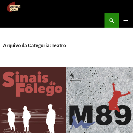
Procurar
Coimbra Canal
SALTAR
MENU
PARA
PRIMÁR
O
CONTEÚDO
Arquivo da Categoria: Teatro