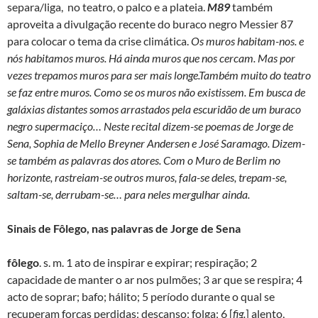
separa/liga, no teatro, o palco e a plateia.
M89
também
aproveita a divulgação recente do buraco negro Messier 87
para colocar o tema da crise climática.
Os muros habitam-nos. e
nós habitamos muros. Há ainda muros que nos cercam. Mas por
vezes trepamos muros para ser mais longe.
Também muito do teatro
se faz entre muros. Como se os muros não existissem. Em busca de
galáxias distantes somos arrastados pela escuridão de um buraco
negro supermaciço…
Neste recital dizem-se poemas de Jorge de
Sena, Sophia de Mello Breyner Andersen e José Saramago. Dizem-
se também as palavras dos atores. Com o Muro de Berlim no
horizonte, rastreiam-se outros muros, fala-se deles, trepam-se,
saltam-se, derrubam-se… para neles mergulhar ainda.
Sinais de Fôlego, nas palavras de Jorge de Sena
fôlego
. s. m. 1 ato de inspirar e expirar; respiração; 2
capacidade de manter o ar nos pulmões; 3 ar que se respira; 4
acto de soprar; bafo; hálito; 5 período durante o qual se
recuperam forças perdidas; descanso; folga; 6 [
fig.
] alento,