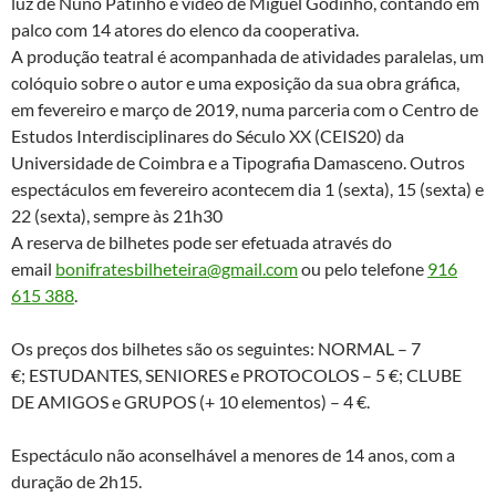
luz de Nuno Patinho e vídeo de Miguel Godinho, contando em
palco com 14 atores do elenco da cooperativa.
A produção teatral é acompanhada de atividades paralelas, um
colóquio sobre o autor e uma exposição da sua obra gráfica,
em fevereiro e março de 2019, numa parceria com o Centro de
Estudos Interdisciplinares do Século XX (CEIS20) da
Universidade de Coimbra e a Tipografia Damasceno. Outros
espectáculos em fevereiro acontecem dia 1 (sexta), 15 (sexta) e
22 (sexta), sempre às 21h30
A reserva de bilhetes pode ser efetuada através do
email
bonifratesbilheteira@gmail.com
ou pelo telefone
916
615 388
.
Os preços dos bilhetes são os seguintes: NORMAL – 7
€; ESTUDANTES, SENIORES e PROTOCOLOS – 5 €; CLUBE
DE AMIGOS e GRUPOS (+ 10 elementos) – 4 €.
Espectáculo não aconselhável a menores de 14 anos, com a
duração de 2h15.