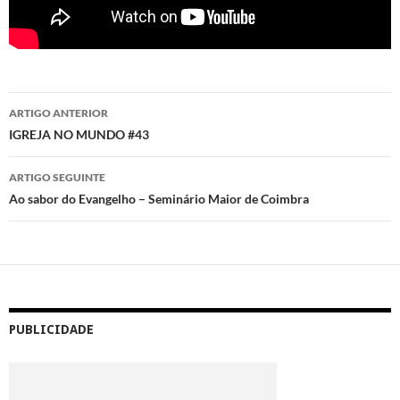
Navegação
ARTIGO ANTERIOR
de
IGREJA NO MUNDO #43
artigos
ARTIGO SEGUINTE
Ao sabor do Evangelho – Seminário Maior de Coimbra
PUBLICIDADE