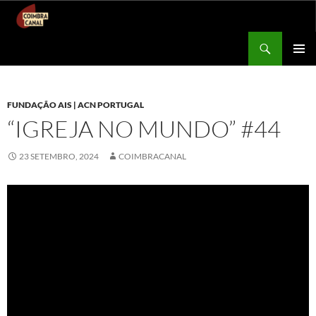
Procurar
Coimbra Canal
SALTAR
MENU
PARA
PRIMÁR
O
CONTEÚDO
FUNDAÇÃO AIS | ACN PORTUGAL
“IGREJA NO MUNDO” #44
23 SETEMBRO, 2024
COIMBRACANAL