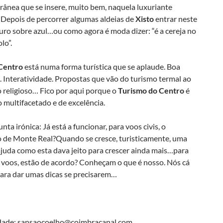
ânea que se insere, muito bem, naquela luxuriante
 Depois de percorrer algumas aldeias de
Xisto
entrar neste
uro sobre azul…ou como agora é moda dizer: “é a cereja no
lo”.
Centro
está numa forma turística que se aplaude. Boa
 Interatividade. Propostas que vão do turismo termal ao
o religioso… Fico por aqui porque o
Turismo do Centro
é
multifacetado e de excelência.
ta irónica: Já está a funcionar, para voos civis, o
 de Monte Real?Quando se cresce, turisticamente, uma
juda como esta dava jeito para crescer ainda mais…para
s voos, estão de acordo? Conheçam o que é nosso. Nós cá
ara dar umas dicas se precisarem…
idade: sansaocoelho@coimbracanal.com