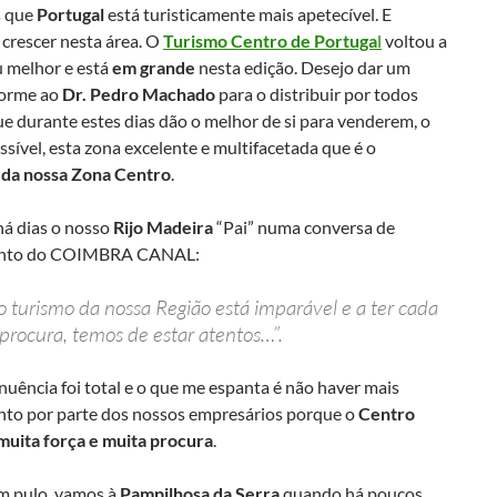
s que
Portugal
está turisticamente mais apetecível. E
crescer nesta área. O
Turismo Centro de Portuga
l
voltou a
u melhor e está
em grande
nesta edição. Desejo dar um
norme ao
Dr. Pedro Machado
para o distribuir por todos
e durante estes dias dão o melhor de si para venderem, o
sível, esta zona excelente e multifacetada que é o
o da nossa Zona Centro
.
há dias o nosso
Rijo Madeira
“Pai” numa conversa de
nto do COIMBRA CANAL:
o turismo da nossa Região está imparável e a ter cada
procura, temos de estar atentos…”.
uência foi total e o que me espanta é não haver mais
nto por parte dos nossos empresários porque o
Centro
muita força e muita procura
.
m pulo, vamos à
Pampilhosa da Serra
quando há poucos