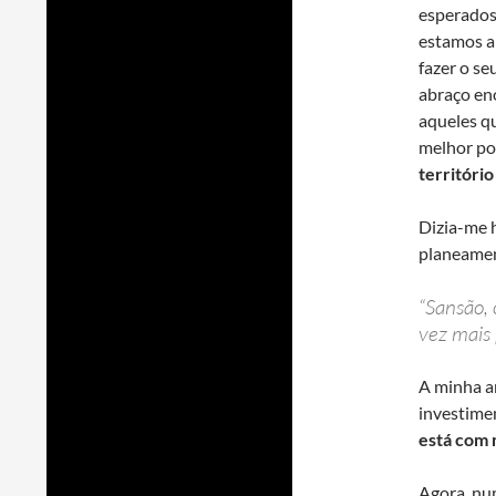
esperado
estamos a 
fazer o se
abraço e
aqueles qu
melhor pos
territóri
Dizia-me 
planeame
“Sansão, 
vez mais 
A minha an
investime
está com 
Agora, nu