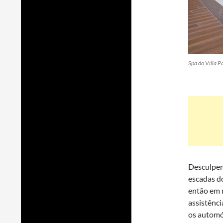
Spa do Villa P
Desculpem
escadas do
então em 
assistênci
os automóv