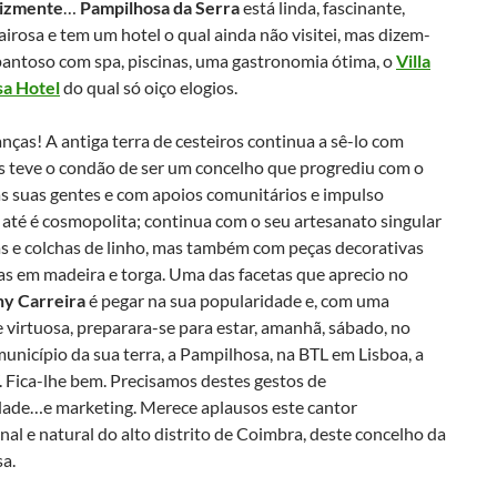
lizmente
…
Pampilhosa da Serra
está linda, fascinante,
irosa e tem um hotel o qual ainda não visitei, mas dizem-
pantoso com spa, piscinas, uma gastronomia ótima, o
Villa
a Hotel
do qual só oiço elogios.
as! A antiga terra de cesteiros continua a sê-lo com
s teve o condão de ser um concelho que progrediu com o
as suas gentes e com apoios comunitários e impulso
e até é cosmopolita; continua com o seu artesanato singular
as e colchas de linho, mas também com peças decorativas
as em madeira e torga. Uma das facetas que aprecio no
ny Carreira
é pegar na sua popularidade e, com uma
virtuosa, preparara-se para estar, amanhã, sábado, no
unicípio da sua terra, a Pampilhosa, na BTL em Lisboa, a
. Fica-lhe bem. Precisamos destes gestos de
dade…e marketing. Merece aplausos este cantor
nal e natural do alto distrito de Coimbra, deste concelho da
a.