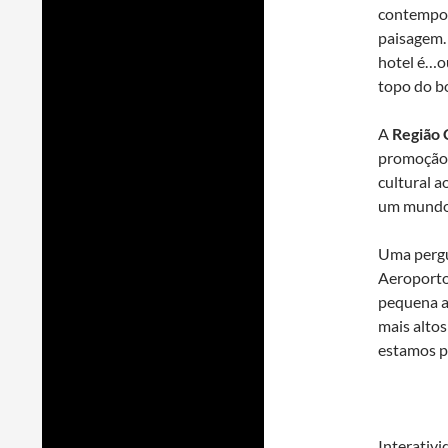
contempor
paisagem.
hotel é…o
topo do bo
A
Região 
promoção.
cultural a
um mundo 
Uma pergun
Aeroporto
pequena a
mais alto
estamos p
Interativ