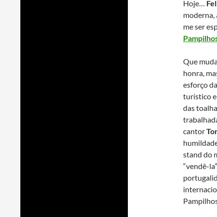
Hoje…
Fe
moderna, a
me ser es
Pampilhos
Que mudanç
honra, ma
esforço d
turístico 
das toalh
trabalhad
cantor
To
humildade 
stand do m
“vendê-la”
portugali
internacio
Pampilhos