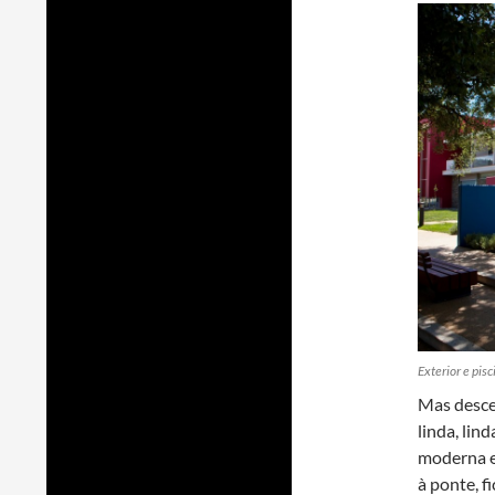
Exterior e pis
Mas desce
linda, lin
moderna e 
à ponte, f