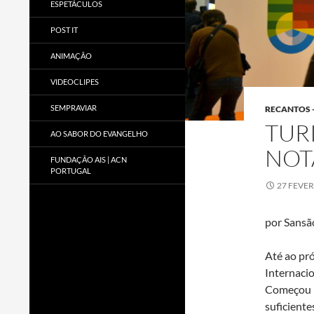
ESPETÁCULOS
POST IT
ANIMAÇÃO
VIDEOCLIPES
SEMPRAVIAR
RECANTOS 
TUR
AO SABOR DO EVANGELHO
NOT
FUNDAÇÃO AIS | ACN
PORTUGAL
27 FEVER
por Sansã
Até ao pró
Internaci
Começou n
suficiente