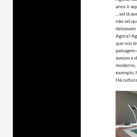
anos ir a
…sei lá a
não sei qu
deixavam a
Agora? Ag
que nos l
paisagem 
avesso e d
moderno, a
exemplo, h
Há cultura