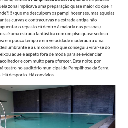
quela zona implicava uma preparação quase maior do que ir
onde?!!! (que me desculpem os pampilhosenses, mas aquelas
antas curvas e contracurvas na estrada antiga não
guentar o repasto cá dentro à maioria das pessoas).
ora é uma estrada fantástica com um piso quase sedoso
eva em pouco tempo e em velocidade moderada a uma
deslumbrante e a um concelho que conseguiu virar-se do
eixou aquele aspeto fora de moda para se evidenciar
colhedor e com muito para oferecer. Esta noite, por
á teatro no auditório municipal da Pampilhosa da Serra.
. Há desporto. Há convívios.