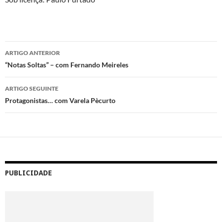
Navegação
ARTIGO ANTERIOR
de
“Notas Soltas” – com Fernando Meireles
artigos
ARTIGO SEGUINTE
Protagonistas… com Varela Pècurto
PUBLICIDADE