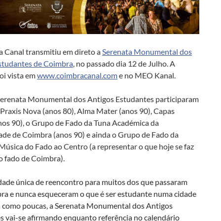
 Canal transmitiu em direto a
Serenata Monumental dos
studantes de Coimbra
, no passado dia 12 de Julho. A
oi vista em
www.coimbracanal.com
e no MEO Kanal.
 Serenata Monumental dos Antigos Estudantes participaram
 Praxis Nova (anos 80), Alma Mater (anos 90), Capas
nos 90), o Grupo de Fado da Tuna A
cadémica da
ade de Coimbra (anos 90) e ainda o Grupo de Fado da
Música do Fado ao Centro (a representar o que hoje se faz
o fado de Coimbra).
ade única de reencontro para muitos dos que passaram
ra e nunca esqueceram o que é ser estudante numa cidade
 como poucas, a Serenata Monumental dos Antigos
s vai-se afirmando enquanto referência no calendário