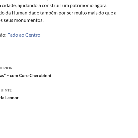
a cidade, ajudando a construir um património agora
do da Humanidade também por ser muito mais do que a
os seus monumentos.
ção:
Fado ao Centro
gação
TERIOR
tas” – com Coro Cherubinni
s
GUINTE
ia Leonor