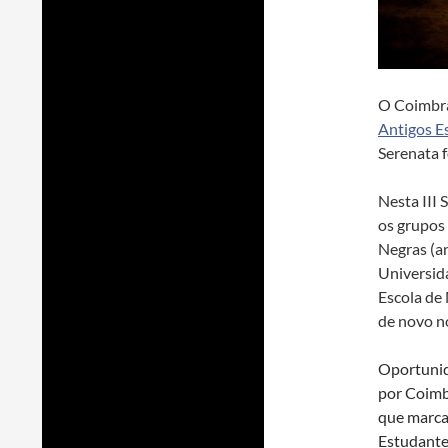
O Coimbra
Antigos E
Serenata f
Nesta III
os grupos
Negras (a
Universid
Escola de 
de novo n
Oportunid
por Coimb
que marca
Estudante