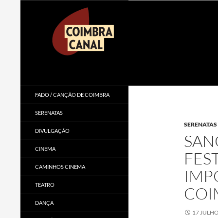
Procurar
Coimbra Canal
FADO / CANÇÃO DE COIMBRA
SERENATAS
SERENATAS
DIVULGAÇÃO
SAN
CINEMA
FEST
CAMINHOS CINEMA
IMP
TEATRO
COI
DANÇA
17 JULHO