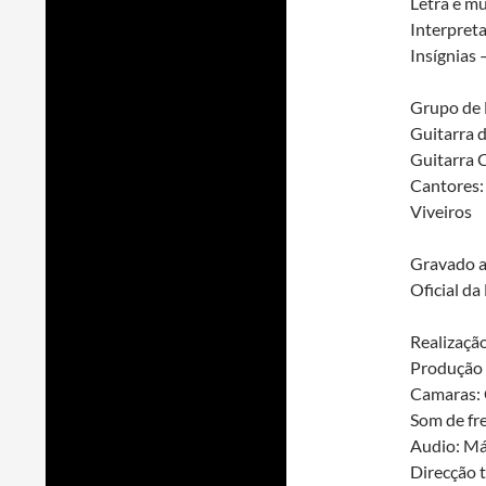
Letra e mú
Interpreta
Insígnias 
Grupo de 
Guitarra 
Guitarra C
Cantores: 
Viveiros
Gravado a
Oficial da
Realização
Produção 
Camaras: 
Som de fre
Audio: Má
Direcção 