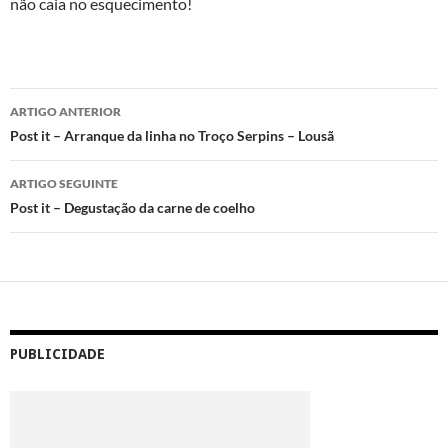
não caia no esquecimento!
Navegação
ARTIGO ANTERIOR
de
Post it – Arranque da linha no Troço Serpins – Lousã
artigos
ARTIGO SEGUINTE
Post it – Degustação da carne de coelho
PUBLICIDADE