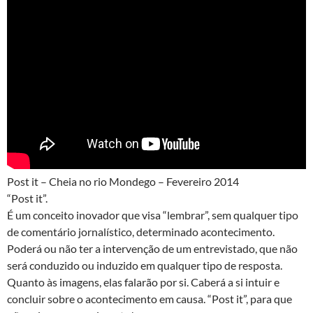
Post it – Cheia no rio Mondego – Fevereiro 2014
“Post it”.
É um conceito inovador que visa “lembrar”, sem qualquer tipo
de comentário jornalístico, determinado acontecimento.
Poderá ou não ter a intervenção de um entrevistado, que não
será conduzido ou induzido em qualquer tipo de resposta.
Quanto às imagens, elas falarão por si. Caberá a si intuir e
concluir sobre o acontecimento em causa. “Post it”, para que