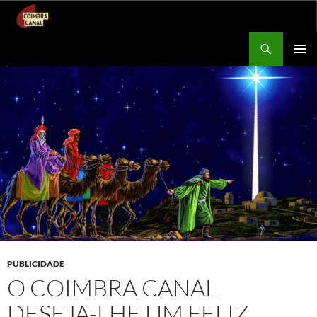
Procurar
Coimbra Canal
SALTAR
MENU
PARA
PRIMÁR
O
CONTEÚDO
PUBLICIDADE
O COIMBRA CANAL
DESEJA-LHE UM FELIZ