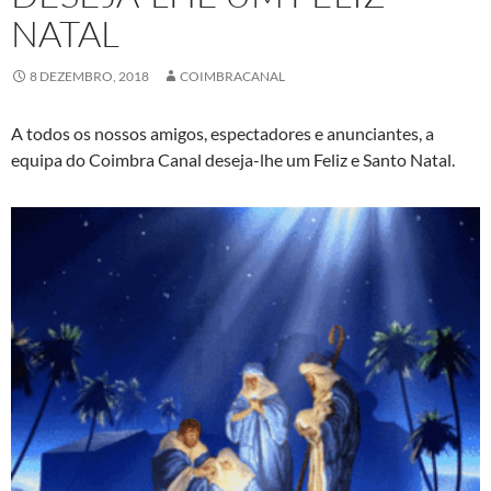
NATAL
8 DEZEMBRO, 2018
COIMBRACANAL
A todos os nossos amigos, espectadores e anunciantes, a
equipa do Coimbra Canal deseja-lhe um Feliz e Santo Natal.