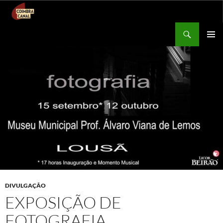
Procurar
Coimbra Canal
SALTAR
MENU
PARA
PRIMÁR
O
CONTEÚDO
DIVULGAÇÃO
EXPOSIÇÃO DE
FOTOGRAFIA