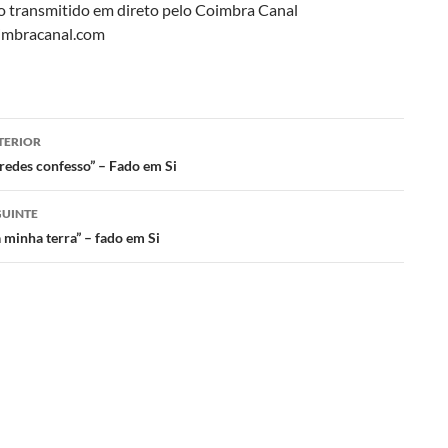
o transmitido em direto pelo Coimbra Canal
imbracanal.com
gação
TERIOR
redes confesso” – Fado em Si
s
GUINTE
 minha terra” – fado em Si