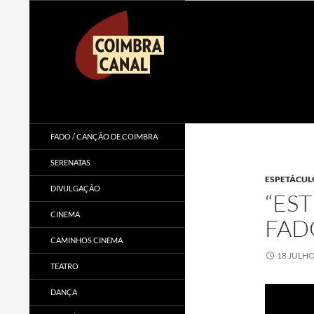
Procurar
Coimbra Canal
FADO / CANÇÃO DE COIMBRA
SERENATAS
ESPETÁCUL
DIVULGAÇÃO
“ES
CINEMA
FAD
CAMINHOS CINEMA
18 JULHO
TEATRO
DANÇA