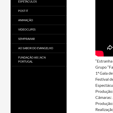
ESPETÁCULOS
POST IT
ANIMAÇÃO
VIDEOCLIPES
SEMPRAVIAR
AO SABOR DO EVANGELHO
FUNDAÇÃO AIS | ACN
“Estranha
PORTUGAL
Grupo “Fa
1ª Gala d
Festival d
Espectácu
Produção: 
Câmaras: 
Produção
Realização