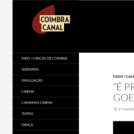
Procurar
Coimbra Canal
FADO / CANÇÃO DE COIMBRA
SERENATAS
FADO / CA
DIVULGAÇÃO
“É P
CINEMA
GOE
CAMINHOS CINEMA
17 JULHO
TEATRO
DANÇA