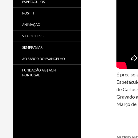
ESPETÁCULOS
POST IT
ANIMAÇÃO
VIDEOCLIPES
SEMPRAVIAR
AO SABOR DO EVANGELHO
FUNDAÇÃO AIS | ACN
É preciso 
PORTUGAL
Espetáculo
de Carlos
Gravado a
Março de 2
Nave
ARTIGO AN