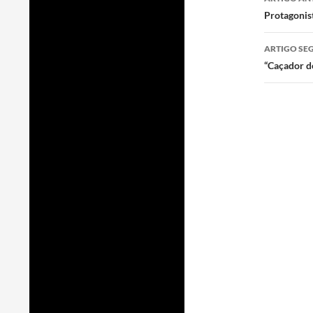
de
Protagonis
artigo
ARTIGO SE
“Caçador d