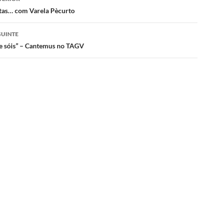
tas… com Varela Pècurto
s
GUINTE
e sóis” – Cantemus no TAGV