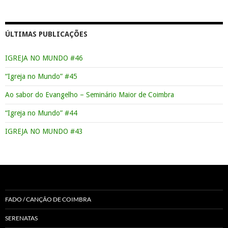
ÚLTIMAS PUBLICAÇÕES
IGREJA NO MUNDO #46
“Igreja no Mundo” #45
Ao sabor do Evangelho – Seminário Maior de Coimbra
“Igreja no Mundo” #44
IGREJA NO MUNDO #43
FADO / CANÇÃO DE COIMBRA
SERENATAS