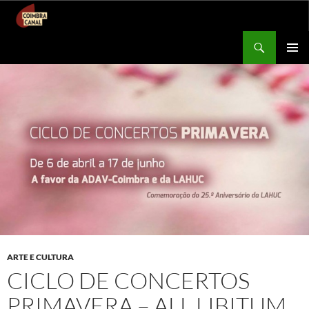
Procurar
Coimbra Canal
SALTAR
MENU
PARA
PRIMÁR
O
CONTEÚDO
ARTE E CULTURA
CICLO DE CONCERTOS
PRIMAVERA – ALL LIBITUM