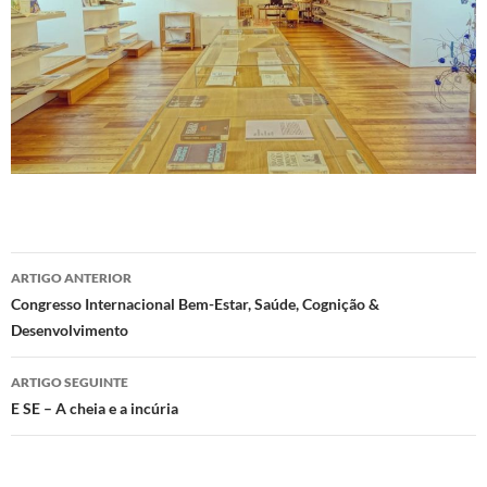
Navegação
ARTIGO ANTERIOR
de
Congresso Internacional Bem-Estar, Saúde, Cognição &
Desenvolvimento
artigos
ARTIGO SEGUINTE
E SE – A cheia e a incúria