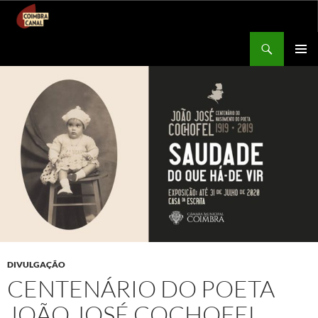
Procurar
Coimbra Canal
SALTAR
MENU
PARA
PRIMÁR
O
CONTEÚDO
DIVULGAÇÃO
CENTENÁRIO DO POETA
JOÃO JOSÉ COCHOFEL.