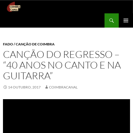
Procurar
Coimbra Canal
SALTAR
MENU
PARA
PRIMÁR
O
CONTEÚDO
FADO / CANÇÃO DE COIMBRA
CANÇÃO DO REGRESSO –
“40 ANOS NO CANTO E NA
GUITARRA”
14 OUTUBRO, 2017
COIMBRACANAL