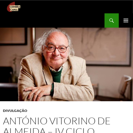
Procurar
Coimbra Canal
SALTAR
MENU
PARA
PRIMÁR
O
CONTEÚDO
DIVULGAÇÃO
ANTÓNIO VITORINO DE
ALMEIDA – IV CICLO