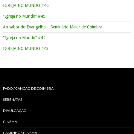
IGREJA NO MUNDO #46
“Igreja no Mundo” #45
Ao sabor do Evangelho – Seminário Maior de Coimbra
“Igreja no Mundo” #44
IGREJA NO MUNDO #43
FADO / CANÇÃO DE COIMBRA
SERENATAS
DIVULGAÇÃO
CINEMA
CAMINHOS CINEMA