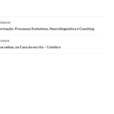
gação
TERIOR
ormação: Processos Evolutivos, Neurolinguística e Coaching
s
GUINTE
ue saibas, na Casa da escrita – Coimbra