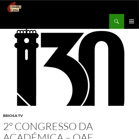
Procurar
Coimbra Canal
SALTAR
MENU
PARA
PRIMÁR
O
CONTEÚDO
BRIOSA TV
2º CONGRESSO DA
ACADÉMICA – OAF