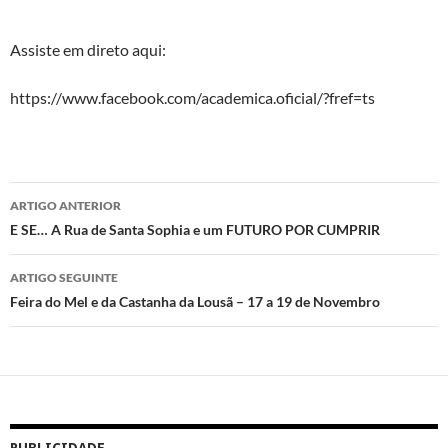
Assiste em direto aqui:
https://www.facebook.com/academica.oficial/?fref=ts
Navegação
ARTIGO ANTERIOR
de
E SE… A Rua de Santa Sophia e um FUTURO POR CUMPRIR
artigos
ARTIGO SEGUINTE
Feira do Mel e da Castanha da Lousã – 17 a 19 de Novembro
PUBLICIDADE