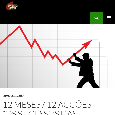
Procurar
Coimbra Canal
SALTAR
MENU
PARA
PRIMÁR
O
CONTEÚDO
DIVULGAÇÃO
12 MESES / 12 ACÇÕES –
“OS SUCESSOS DAS