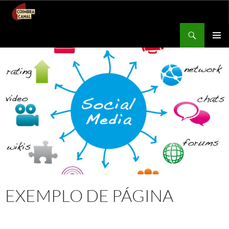
Procurar
Coimbra Canal
SALTAR
MENU
PARA
PRIMÁR
O
CONTEÚDO
EXEMPLO DE PÁGINA